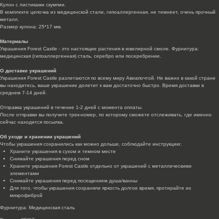
Кулон с листиками скумпии.
В комплекте цепочка из медицинской стали, гипоаллергенная, не темнеет, очень прочный
металл.
Размер кулона: 25*17 мм.
Материалы
Украшения Forest Castle - это настоящие растения в ювелирной смоле. Фурнитура:
медицинская (гипоаллергенная) сталь, серебро или посеребрение.
О доставке украшений
Украшения Forest Castle разлетаются по всему миру Авиапочтой. Не важно в какой стране
вы находитесь, ваше украшение долетит к вам достаточно быстро. Время доставки в
среднем 7-14 дней.
Отправка украшений в течение 1-2 дней с момента оплаты.
После отправки вы получите трек-номер, по которому сможете отслеживать, где именно
сейчас находится посылка.
Об уходе и хранении украшений
Чтобы украшения сохранились как можно дольше, соблюдайте инструкцию:
Храните украшения в сухом и темном месте
Снимайте украшения перед сном
Храните украшения Forest Castle отдельно от украшений с металлическими
элементами
Снимайте украшения перед посещением душа/ванны
Для того, чтобы украшения сохраняли яркость долгое время, протирайте их
микрофиброй
Фурнитура: Медицинская сталь