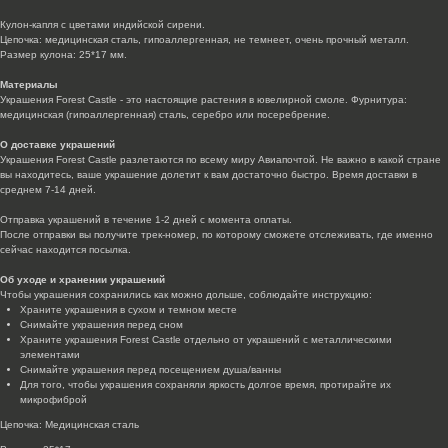
Кулон-капля с цветами индийской сирени.
Цепочка: медицинская сталь, гипоаллергенная, не темнеет, очень прочный металл.
Размер кулона: 25*17 мм.
Материалы
Украшения Forest Castle - это настоящие растения в ювелирной смоле. Фурнитура:
медицинская (гипоаллергенная) сталь, серебро или посеребрение.
О доставке украшений
Украшения Forest Castle разлетаются по всему миру Авиапочтой. Не важно в какой стране
вы находитесь, ваше украшение долетит к вам достаточно быстро. Время доставки в
среднем 7-14 дней.
Отправка украшений в течение 1-2 дней с момента оплаты.
После отправки вы получите трек-номер, по которому сможете отслеживать, где именно
сейчас находится посылка.
Об уходе и хранении украшений
Чтобы украшения сохранились как можно дольше, соблюдайте инструкцию:
Храните украшения в сухом и темном месте
Снимайте украшения перед сном
Храните украшения Forest Castle отдельно от украшений с металлическими
элементами
Снимайте украшения перед посещением душа/ванны
Для того, чтобы украшения сохраняли яркость долгое время, протирайте их
микрофиброй
Цепочка: Медицинская сталь