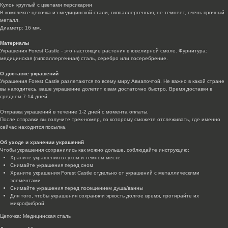
Кулон круглый с цветами персикарии
В комплекте цепочка из медицинской стали, гипоаллергенная, не темнеет, очень прочный
металл.
Диаметр: 16 мм.
Материалы
Украшения Forest Castle - это настоящие растения в ювелирной смоле. Фурнитура:
медицинская (гипоаллергенная) сталь, серебро или посеребрение.
О доставке украшений
Украшения Forest Castle разлетаются по всему миру Авиапочтой. Не важно в какой стране
вы находитесь, ваше украшение долетит к вам достаточно быстро. Время доставки в
среднем 7-14 дней.
Отправка украшений в течение 1-2 дней с момента оплаты.
После отправки вы получите трек-номер, по которому сможете отслеживать, где именно
сейчас находится посылка.
Об уходе и хранении украшений
Чтобы украшения сохранились как можно дольше, соблюдайте инструкцию:
Храните украшения в сухом и темном месте
Снимайте украшения перед сном
Храните украшения Forest Castle отдельно от украшений с металлическими
элементами
Снимайте украшения перед посещением душа/ванны
Для того, чтобы украшения сохраняли яркость долгое время, протирайте их
микрофиброй
Цепочка: Медицинская сталь