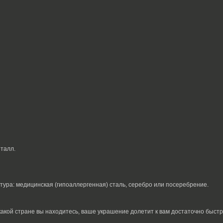
еталл.
итура: медицинская (гипоаллергенная) сталь, серебро или посеребрение.
какой стране вы находитесь, ваше украшение долетит к вам достаточно быстр