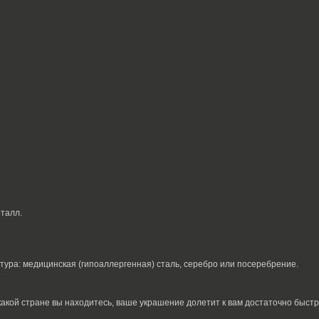
еталл.
итура: медицинская (гипоаллергенная) сталь, серебро или посеребрение.
какой стране вы находитесь, ваше украшение долетит к вам достаточно быстр