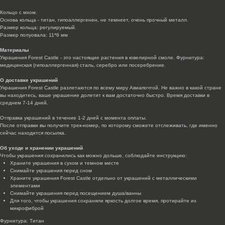
Кольцо с мхом.
Основа кольца - титан, гипоаллергенен, не темнеет, очень прочный металл.
Размер кольца: регулируемый.
Размер полуовала: 11*6 мм
Материалы
Украшения Forest Castle - это настоящие растения в ювелирной смоле. Фурнитура:
медицинская (гипоаллергенная) сталь, серебро или посеребрение.
О доставке украшений
Украшения Forest Castle разлетаются по всему миру Авиапочтой. Не важно в какой стране
вы находитесь, ваше украшение долетит к вам достаточно быстро. Время доставки в
среднем 7-14 дней.
Отправка украшений в течение 1-2 дней с момента оплаты.
После отправки вы получите трек-номер, по которому сможете отслеживать, где именно
сейчас находится посылка.
Об уходе и хранении украшений
Чтобы украшения сохранились как можно дольше, соблюдайте инструкцию:
Храните украшения в сухом и темном месте
Снимайте украшения перед сном
Храните украшения Forest Castle отдельно от украшений с металлическими
элементами
Снимайте украшения перед посещением душа/ванны
Для того, чтобы украшения сохраняли яркость долгое время, протирайте их
микрофиброй
Фурнитура: Титан