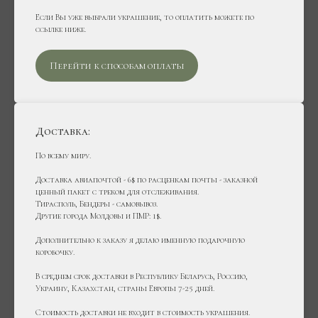
Если Вы уже выбрали украшение, то оплатить можете по
ссылке ниже.
Перейти к способам оплаты
Доставка:
По всему миру.
Доставка авиапочтой - 6$ по расценкам почты - заказной
ценный пакет с треком для отслеживания.
Тирасполь, Бендеры - самовывоз.
Другие города Молдовы и ПМР: 1$.
Дополнительно к заказу я делаю именную подарочную
коробочку.
В среднем срок доставки в Республику Беларусь, Россию,
Украину, Казахстан, страны Европы 7-25 дней.
Стоимость доставки не входит в стоимость украшения.